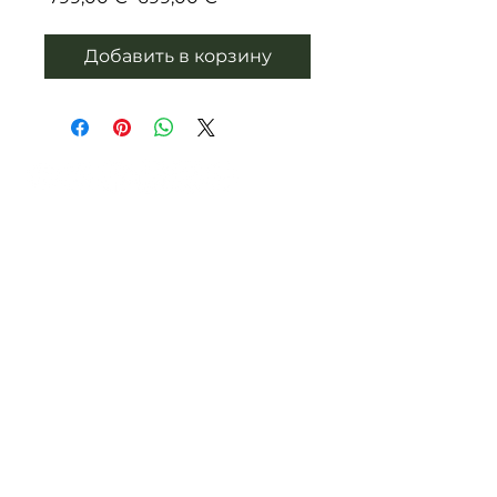
цена
Добавить в корзину
psyhologsavchenko@gmail.com
Если у вас остались вопросы,
пожалуйста обращайтесь!
Клуб устойчивости
Бизнесу
Курс "PRO Таланты"
Обо мне​
Отзывы
Статьи
Образование
Стоимость